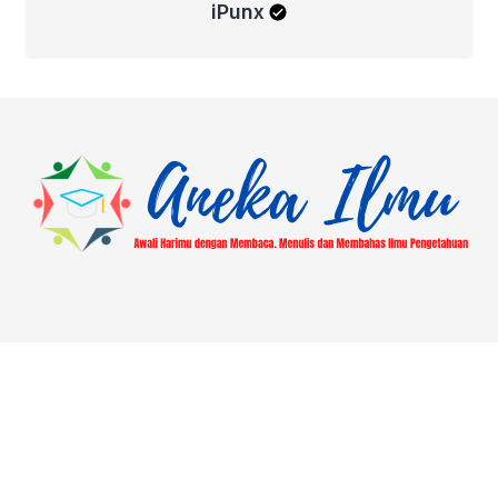
iPunx
About
Blog
Contact
Disclaimer
Hasil Ajuan Mutasi Lokasi Pusaka
Home
Laman Contoh
Most Popular
Pengajuan Libur Jumat PUSAKA | ASN Kantor Kemenag