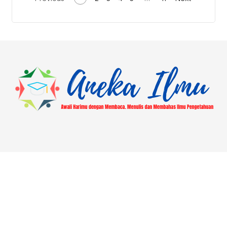
About
Blog
Contact
Disclaimer
Hasil Ajuan Mutasi Lokasi Pusaka
Home
Laman Contoh
Most Popular
Pengajuan Libur Jumat PUSAKA | ASN Kantor Kemenag