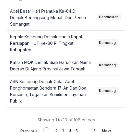
Apel Besar Hari Pramuka Ke-64 Di
Pendidikan
Demak Berlangsung Meriah Dan Penuh
Semangat
Kepala Kemenag Demak Hadiri Rapat
Kemenag
Persiapan HUT Ke-80 RI Tingkat
Kabupaten
Kafilah MQK Demak Siap Harumkan Nama
Kemenag
Daerah Di Ajang Provinsi Jawa Tengah
ASN Kemenag Demak Gelar Apel
Penghormatan Bendera 17-An Dan Doa
Kemenag
Bersama, Tegaskan Komitmen Layanan
Publik
Showing 1 to 10 of 106 entries
Previous
1
2
3
4
5
…
11
Next