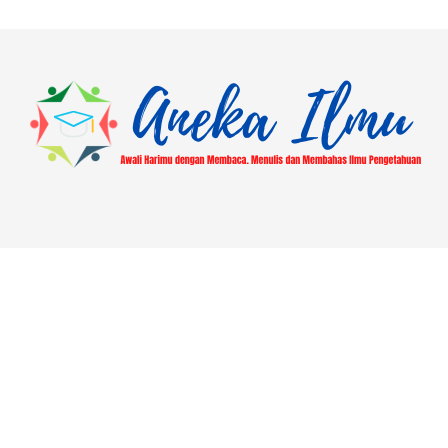
Rincian dan Manfaatnya
About
Blog
Contact
Disclaimer
Hasil Ajuan Mutasi Lokasi Pusaka
Home
Laman Contoh
Most Popular
Pengajuan Libur Jumat PUSAKA | ASN Kantor Kemenag
Demak