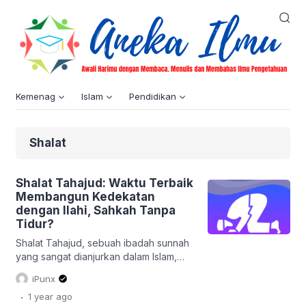
Kemenag
Islam
Pendidikan
Shalat
Shalat Tahajud: Waktu Terbaik
Membangun Kedekatan
dengan Ilahi, Sahkah Tanpa
Tidur?
Shalat Tahajud, sebuah ibadah sunnah
yang sangat dianjurkan dalam Islam,
seringkali menjadi puncak kerinduan
iPunx
seorang hamba kepada Rabb-nya di
.
1 year
ago
keheningan malam. Mengambil waktu di