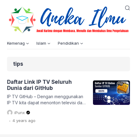
Kemenag
Islam
Pendidikan
tips
Daftar Link IP TV Seluruh
Dunia dari GitHub
IP TV GitHub – Dengan menggunakan
IP TV kita dapat menonton televisi dari
seluruh dunia. Cara untuk
iPunx
menggunakan IP TV tidak terlepas dari
.
4 years
ago
aplikasi VLC Media Player. Dengan
aplikasi VLC Media Player yang
tersedia dalam berbagai versi mulai