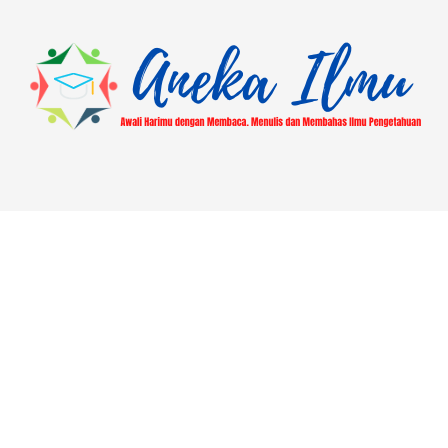
dari Windows, macOS, Linux, Android
serta sistem operasi lainnya. Kali ini kita
akan membagikan link atau url […]
About
Blog
Contact
Disclaimer
Hasil Ajuan Mutasi Lokasi Pusaka
Home
Laman Contoh
Most Popular
Pengajuan Libur Jumat PUSAKA | ASN Kantor Kemenag
Demak
Privacy Policy
Sitemap
Survey Layanan Seksi PHU Kantor Kemenag Kab.