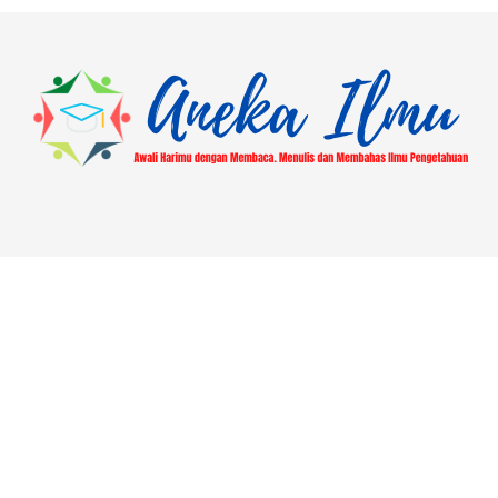
dengan 127.650 di
antaranya menyelesaikan finalisasi
data. Menariknya, 113.522 siswa memilih
program studi Sarjana (S1) sebagai
prioritas pertama. Bagi yang belum
mendaftar, inilah saatnya eksplorasi
kampus dan prodi unggulan
seperti Universitas Gadjah Mada (UGM)
—PTN […]
About
Blog
Contact
Disclaimer
Hasil Ajuan Mutasi Lokasi Pusaka
Home
Laman Contoh
Most Popular
Pengajuan Libur Jumat PUSAKA | ASN Kantor Kemenag
Demak
Privacy Policy
Sitemap