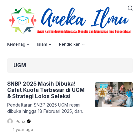
Kemenag
Islam
Pendidikan
UGM
SNBP 2025 Masih Dibuka!
Catat Kuota Terbesar di UGM
& Strategi Lolos Seleksi
Pendaftaran SNBP 2025 UGM resmi
dibuka hingga 18 Februari 2025, dan
data terbaru menunjukkan antusiasme
iPunx
calon mahasiswa luar biasa! Hingga
.
1 year
ago
Sabtu, 8 Februari 2025 pukul 21.03
WIB, 224.165 siswa telah mendaftar,