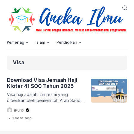
Kemenag
Islam
Pendidikan
Visa
Download Visa Jemaah Haji
Kloter 41 SOC Tahun 2025
Visa haji adalah izin resmi yang
diberikan oleh pemerintah Arab Saudi
kepada warga negara atau penduduk
iPunx
asing untuk melakukan perjalanan ke
.
1 year
ago
Tanah Suci dalam rangka menjalankan
ibadah haji. Visa ini merupakan salah
satu persyaratan wajib bagi setiap