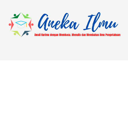
calon jemaah haji yang ingin memasuki
Arab Saudi selama musim haji. Berikut
ini adalah link download visa jemaah
[…]
About
Blog
Contact
Disclaimer
Hasil Ajuan Mutasi Lokasi Pusaka
Home
Laman Contoh
Most Popular
Pengajuan Libur Jumat PUSAKA | ASN Kantor Kemenag
Demak
Privacy Policy
Sitemap
Survey Layanan Seksi PHU Kantor Kemenag Kab.