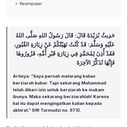
Kesimpulan
حَدِيثُ بُرَيْدَةَ قَالَ: قَالَ رَسُولُ اللهِ صَلَّى اللهُ
عَلَيْهِ وَسَلَّمَ: قَدْ كُنْتُ نَهَيْتُكُمْ عَنْ زِيَارَةِ القُبُورِ،
فَقَدْ أُذِنَ لِمُحَمَّدٍ فِي زِيَارَةِ قَبْرِ أُمِّهِ، فَزُورُوهَا
فَإِنَّهَا تُذَكِّرُ الآخِرَةَ
Artinya: “Saya pernah melarang kalian
berziarah kubur. Tapi sekarang Muhammad
telah diberi izin untuk berziarah ke makam
ibunya. Maka sekarang berziarahlah! Karena
hal itu dapat mengingatkan kalian kepada
akhirat.” (HR Turmudzi no. 973).