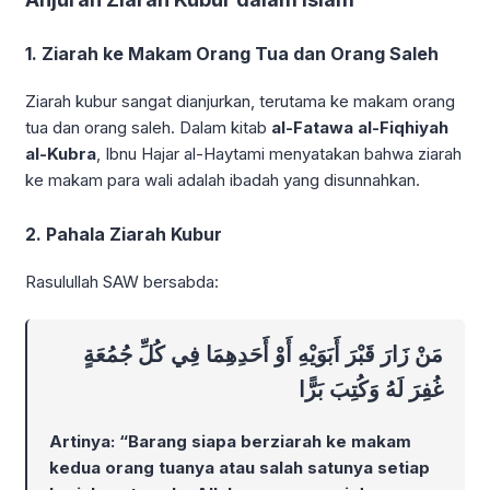
1.
Ziarah ke Makam Orang Tua dan Orang Saleh
Ziarah kubur sangat dianjurkan, terutama ke makam orang
tua dan orang saleh. Dalam kitab
al-Fatawa al-Fiqhiyah
al-Kubra
, Ibnu Hajar al-Haytami menyatakan bahwa ziarah
ke makam para wali adalah ibadah yang disunnahkan.
2.
Pahala Ziarah Kubur
Rasulullah SAW bersabda:
مَنْ زَارَ قَبْرَ أَبَوَيْهِ أَوْ أَحَدِهِمَا فِي كُلِّ جُمُعَةٍ
غُفِرَ لَهُ وَكُتِبَ بَرًّا
Artinya: “Barang siapa berziarah ke makam
kedua orang tuanya atau salah satunya setiap