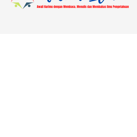
About
Blog
Contact
Disclaimer
Hasil Ajuan Mutasi Lokasi Pusaka
Home
Laman Contoh
Most Popular
Pengajuan Libur Jumat PUSAKA | ASN Kantor Kemenag
Demak
Privacy Policy
Sitemap
Survey Layanan Seksi PHU Kantor Kemenag Kab.
Demak
Copyright © 2026
Aneka Ilmu
. All Right Reserved.