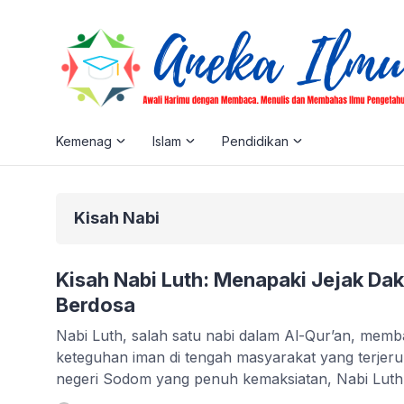
Daftar Link IP TV Seluruh Dunia dari Gi
Kemenag
Islam
Pendidikan
Kisah Nabi
Kisah Nabi Luth: Menapaki Jejak D
Berdosa
Nabi Luth, salah satu nabi dalam Al-Qur’an, memba
keteguhan iman di tengah masyarakat yang terjeru
negeri Sodom yang penuh kemaksiatan, Nabi Luth
menyerukan kaumnya kembali ke jalan Allah SWT.