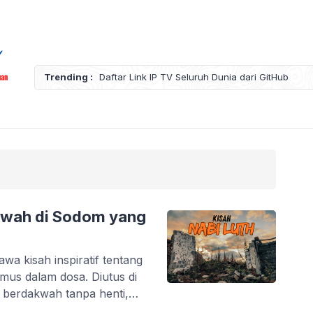
tHub
Trending :
Asmaul Hu
akwah di Sodom yang
wa kisah inspiratif tentang
mus dalam dosa. Diutus di
 berdakwah tanpa henti,
 Kisahnya pun diabadikan