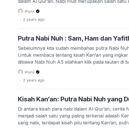
dalam Al Qur’an. Nabi Hud merupakan salah satu n
untuk mengingatkan kaum ‘Ad yang sombong dan 
iPunx
bumi. Kisah Nabi Hud penuh dengan pelajaran […]
.
2 years
ago
Putra Nabi Nuh : Sam, Ham dan Yafit
Sebelumnya kita sudah membahas putra Nabi Nuh 
Untuk membaca tentang kisah Kan’an yang ingkar 
dibawa Nabi Nuh AS silahkan klik pada tautan di 
diutus Allah SWT untuk mengajak kaumnya kembal
iPunx
meninggalkan kesyirikan. Di tengah masa dakwah 
.
2 years
ago
Kisah Kan’an: Putra Nabi Nuh yang 
Di antara kisah para nabi dalam Al-Qur’an, cerita
menjadi salah satu yang paling terkenal adalah Kan’
sang nabi, terdapat kisah pilu tentang Kan’an, pu