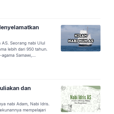
SWT mengabadikan kisah
 Menyelamatkan
h AS. Seorang nabi Ulul
a lebih dari 950 tahun.
ma-agama Samawi,
m sejarah manusia. Kisah
uk Al-Qur’an, Injil, dan
muliakan dan
nya nabi Adam, Nabi Idris.
tekunannya mempelajari