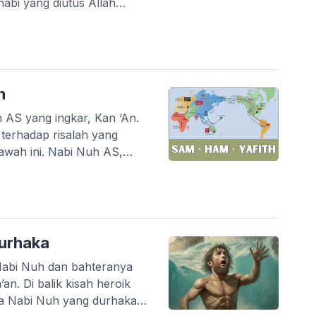
abi yang diutus Allah
berbuat kerusakan di muka
h
AS yang ingkar, Kan ‘An.
terhadap risalah yang
bawah ini. Nabi Nuh AS,
i kepada tauhid dan
yang penuh rintangan, […]
Durhaka
 Nabi Nuh dan bahteranya
an. Di balik kisah heroik
tra Nabi Nuh yang durhaka