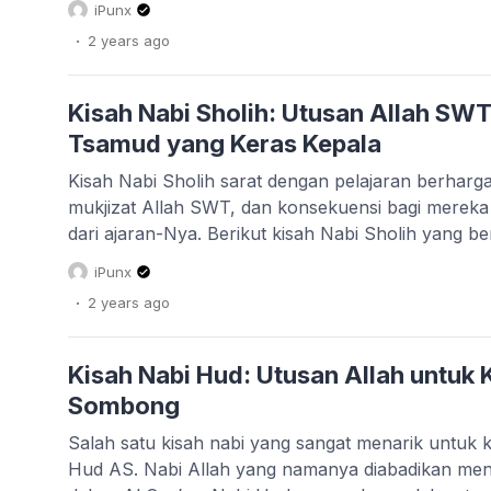
iPunx
Khalilullah (Kekasih Allah), merupakan salah satu 
.
2 years
ago
Kisah Nabi Sholih: Utusan Allah SW
Tsamud yang Keras Kepala
Kisah Nabi Sholih sarat dengan pelajaran berharg
mukjizat Allah SWT, dan konsekuensi bagi mereka 
dari ajaran-Nya. Berikut kisah Nabi Sholih yang 
Tsamud kembali kepada iman kepada Allah SWT. 
iPunx
salah satu dari 25 nabi yang diutus oleh Allah 
.
2 years
ago
risalah Islam […]
Kisah Nabi Hud: Utusan Allah untuk
Sombong
Salah satu kisah nabi yang sangat menarik untuk k
Hud AS. Nabi Allah yang namanya diabadikan menj