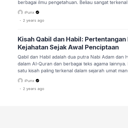
berbagai ilmu pengetahuan. Beliau sangat terke
sebagai manusia pertama yang membuat pakaian ind
iPunx
yang namanya terukir dalam Al-Quran, menyimpan 
.
2 years
ago
patut diteladani. Beliau merupakan nabi kedua […]
Kisah Qabil dan Habil: Pertentangan
Kejahatan Sejak Awal Penciptaan
Qabil dan Habil adalah dua putra Nabi Adam dan 
dalam Al-Quran dan berbagai teks agama lainnya. 
satu kisah paling terkenal dalam sejarah umat ma
peristiwa pembunuhan pertama di bumi. Dalam kisa
iPunx
pelajaran moral dan menjadi pengingat tentang baha
.
2 years
ago
ketidaktaatan […]