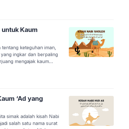
nabi yang paling mulia […]
T untuk Kaum
a tentang keteguhan iman,
yang ingkar dan berpaling
berjuang mengajak kaum
Nabi Sholih merupakan
SWT untuk menyampaikan
 Kaum ‘Ad yang
ita simak adalah kisah Nabi
adi salah satu nama surat