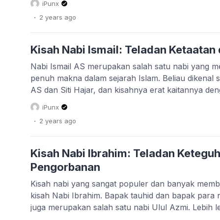
iPunx
.
2 years
ago
Kisah Nabi Ismail: Teladan Ketaata
Nabi Ismail AS merupakan salah satu nabi yang memi
penuh makna dalam sejarah Islam. Beliau dikenal 
AS dan Siti Hajar, dan kisahnya erat kaitannya d
Adha yang dirayakan setiap tahun oleh umat Islam.
iPunx
mengupas kisah Nabi Ismail secara mendalam, mula
.
2 years
ago
Kisah Nabi Ibrahim: Teladan Ketegu
Pengorbanan
Kisah nabi yang sangat populer dan banyak member
kisah Nabi Ibrahim. Bapak tauhid dan bapak para n
juga merupakan salah satu nabi Ulul Azmi. Lebih l
dan simak kisah lengkapnya. Nabi Ibrahim Alaihiss