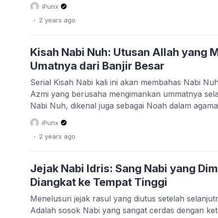
dan menolak mengikuti ajaran Allah SWT. Allah 
iPunx
Kan’an ini dalah Al Qur’an surat Hud ayat 45 […]
.
2 years
ago
Kisah Nabi Nuh: Utusan Allah yang
Umatnya dari Banjir Besar
Serial Kisah Nabi kali ini akan membahas Nabi Nu
Azmi yang berusaha mengimankan ummatnya selam
Nabi Nuh, dikenal juga sebagai Noah dalam aga
merupakan salah satu nabi dan rasul penting dala
iPunx
beliau dikisahkan dalam berbagai kitab suci, termas
.
2 years
ago
Taurat, dan […]
Jejak Nabi Idris: Sang Nabi yang Di
Diangkat ke Tempat Tinggi
Menelusuri jejak rasul yang diutus setelah selanjut
Adalah sosok Nabi yang sangat cerdas dengan ke