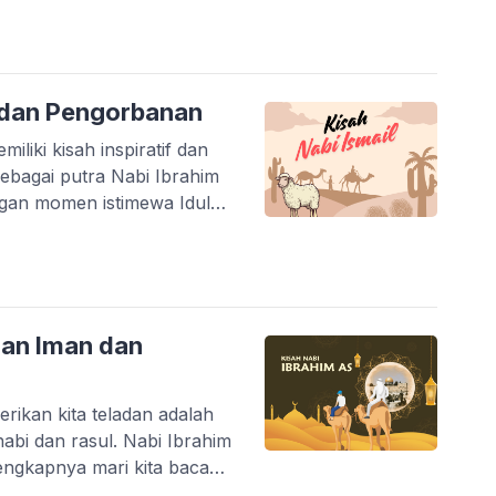
dalam Al Qur’an surat Al-A‘rāf [7]:82 وَمَا كَانَ جَوَابَ قَوْمِهٖٓ اِلَّآ اَنْ قَالُوْٓا […]
n dan Pengorbanan
liki kisah inspiratif dan
sebagai putra Nabi Ibrahim
engan momen istimewa Idul
 Anekailmu kali ini akan
i dari […]
han Iman dan
ikan kita teladan adalah
abi dan rasul. Nabi Ibrahim
engkapnya mari kita baca
alam, dikenal sebagai