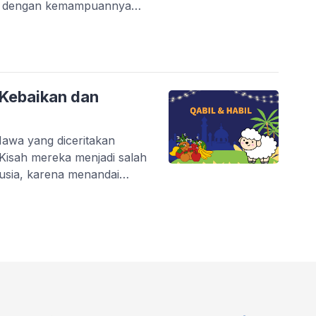
nal dengan kemampuannya
ah. Nabi Idris, sang nabi
kisah luar biasa yang
 Kebaikan dan
Hawa yang diceritakan
Kisah mereka menjadi salah
nusia, karena menandai
h ini sarat dengan
ya iri hati, dengki, dan